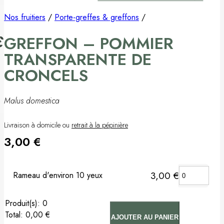
Pommier
Nos fruitiers
/
Porte-greffes & greffons
/
GREFFON – POMMIER
Prunier
TRANSPARENTE DE
Porte-greffes & greffons
CRONCELS
Matériel de plantation
Malus domestica
Carte cadeau
Livraison à domicile ou
retrait à la pépinière
3,00
€
Non classé
3,00
€
Rameau d'environ 10 yeux
:
0
Total
:
0,00 €
AJOUTER AU PANIER
0