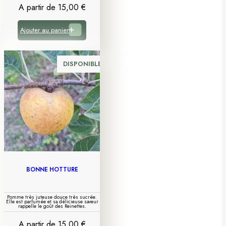
A partir de
15,00
€
Ajouter au panier
DISPONIBLE
BONNE HOTTURE
Pomme très juteuse douce très sucrée.
Elle est parfumée et sa délicieuse saveur
rappelle le goût des Reinettes.
A partir de
15,00
€