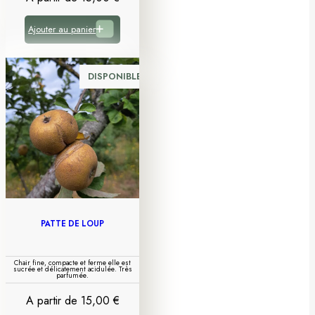
Ajouter au panier
DISPONIBLE
PATTE DE LOUP
Chair fine, compacte et ferme elle est
sucrée et délicatement acidulée. Très
parfumée.
A partir de
15,00
€