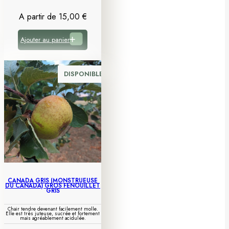
A partir de
15,00
€
Ajouter au panier
DISPONIBLE
CANADA GRIS (MONSTRUEUSE
DU CANADA) GROS FENOUILLET
GRIS
Chair tendre devenant facilement molle.
Elle est très juteuse, sucrée et fortement
mais agréablement acidulée.