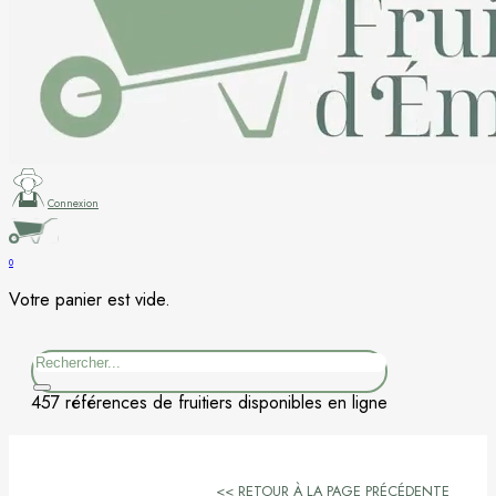
Figuier
Kaki
Nashi
Nectarine
Connexion
Néflier
0
Votre panier est vide.
Noisetier
Rechercher
Pêcher
457 références de fruitiers disponibles en ligne
Petits fruits
Poirier
<< RETOUR À LA PAGE PRÉCÉDENTE