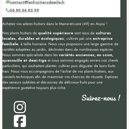
contact@lesfruitiersdemile.fr
06 80 56 83 99
Achetez vos arbres fruitiers dans le Maine-et-Loire (49) en Anjou !
Nos plants fruitiers de
qualité supérieure
sont issus de
cultures
locales, durables et écologiques
, cultivés par une
entreprise
familiale
, à taille humaine. Nous vous proposons une large gamme de
variétés adaptées au jardin, déclinées dans de nombreuses espèces.
Nous sommes spécialisés dans les
variétés anciennes, en scion,
quenouille et demi-tige
et nous sommes engagés envers nos clients
particuliers, qui souhaitent planter, cultiver puis déguster de bons fruits
frais. Nous vous accompagnons de l’achat de vos plants fruitiers, aux
conseils techniques afin de maximiser vos chances de réussite. Explorez
des saveurs oubliées et découvrez de délicieux fruits pour une
expérience gustative toujours plus riche.
Suivez-nous !