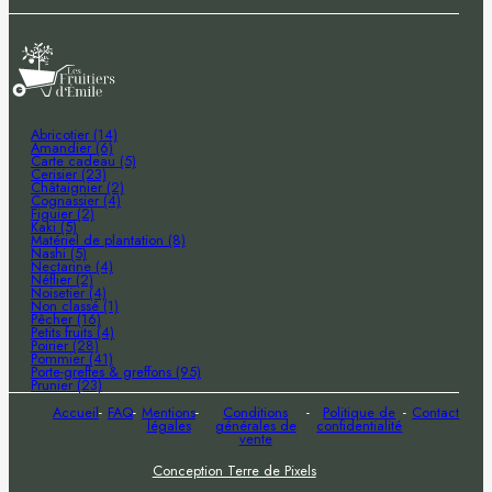
Abricotier (14)
Amandier (6)
Carte cadeau (5)
Cerisier (23)
Châtaignier (2)
Cognassier (4)
Figuier (2)
Kaki (5)
Matériel de plantation (8)
Nashi (5)
Nectarine (4)
Néflier (2)
Noisetier (4)
Non classé (1)
Pêcher (16)
Petits fruits (4)
Poirier (28)
Pommier (41)
Porte-greffes & greffons (95)
Prunier (23)
Accueil
FAQ
Mentions
Conditions
Politique de
Contact
légales
générales de
confidentialité
vente
Conception Terre de Pixels