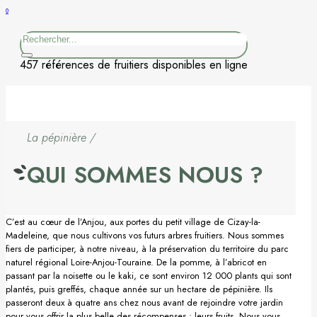
0
Figuier
Rechercher
Kaki
457 références de fruitiers disponibles en ligne
Nashi
Nectarine
La pépinière /
Néflier
QUI SOMMES NOUS ?
Noisetier
C’est au cœur de l’Anjou, aux portes du petit village de Cizay-la-
Pêcher
Madeleine, que nous cultivons vos futurs arbres fruitiers. Nous sommes
fiers de participer, à notre niveau, à la préservation du territoire du parc
naturel régional Loire-Anjou-Touraine. De la pomme, à l’abricot en
Petits fruits
passant par la noisette ou le kaki, ce sont environ 12 000 plants qui sont
plantés, puis greffés, chaque année sur un hectare de pépinière. Ils
Poirier
passeront deux à quatre ans chez nous avant de rejoindre votre jardin
pour vous offrir la plus belle des récompenses : leurs fruits. Nous vous