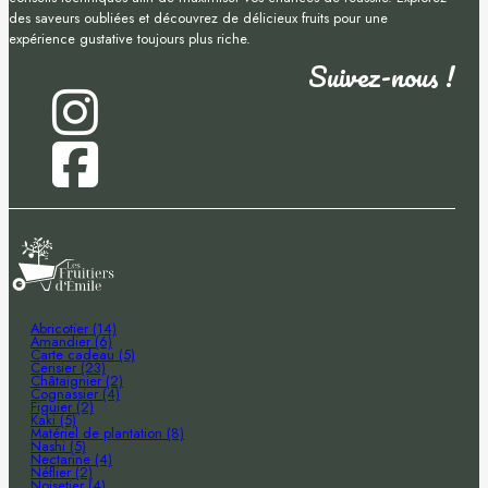
des saveurs oubliées et découvrez de délicieux fruits pour une
expérience gustative toujours plus riche.
Suivez-nous !
Abricotier (14)
Amandier (6)
Carte cadeau (5)
Cerisier (23)
Châtaignier (2)
Cognassier (4)
Figuier (2)
Kaki (5)
Matériel de plantation (8)
Nashi (5)
Nectarine (4)
Néflier (2)
Noisetier (4)