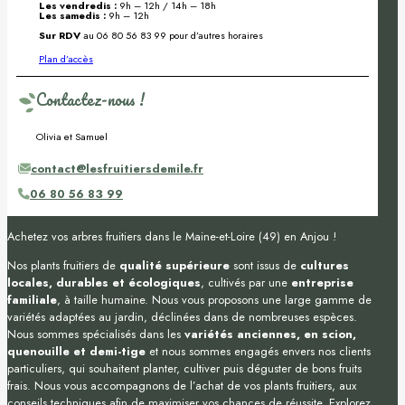
Les vendredis :
9h – 12h / 14h – 18h
Les samedis :
9h – 12h
Sur RDV
au 06 80 56 83 99 pour d’autres horaires
Plan d’accès
Contactez-nous !
Olivia et Samuel
contact@lesfruitiersdemile.fr
06 80 56 83 99
Achetez vos arbres fruitiers dans le Maine-et-Loire (49) en Anjou !
Nos plants fruitiers de
qualité supérieure
sont issus de
cultures
locales, durables et écologiques
, cultivés par une
entreprise
familiale
, à taille humaine. Nous vous proposons une large gamme de
variétés adaptées au jardin, déclinées dans de nombreuses espèces.
Nous sommes spécialisés dans les
variétés anciennes, en scion,
quenouille et demi-tige
et nous sommes engagés envers nos clients
particuliers, qui souhaitent planter, cultiver puis déguster de bons fruits
frais. Nous vous accompagnons de l’achat de vos plants fruitiers, aux
conseils techniques afin de maximiser vos chances de réussite. Explorez