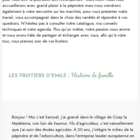
accueillerons avec grand plaisir à la pépinière mais nous viendrons
Pommier
également à votre rencontre sur les marchés, pour vous présenter notre
travail, vous accompagner dans le choix des variétés et répondre à vos
questions. N’hésitez pas à consulter notre catalogue, nos conseils
Prunier
techniques et notre agenda. Plus qu’un métier, notre passion nous anime
et nous avons hâte de partager et échanger avec vous, afin qu’à votre
Porte-greffes & greffons
tour, vous preniez soin de vos fruitiers.
Matériel de plantation
Carte cadeau
Histoire de famille
LES FRUITIERS D'EMILE :
Non classé
Bonjour ! Moi c’est Samuel, j’ai grandi dans le village de Cizay la
Madeleine, non loin de Saumur. Fils d’agriculteur, c’est naturellement
que j’ai suivi des études agricoles. A 20 ans, j’intègre le milieu de la
pépinière et de l’arboriculture, dans l’entreprise leader européenne en