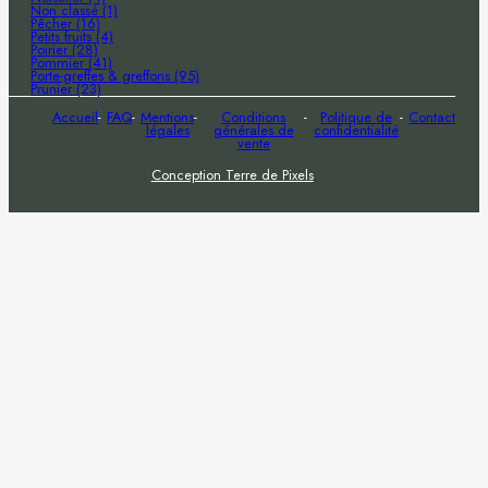
Non classé (1)
Pêcher (16)
Petits fruits (4)
Poirier (28)
Pommier (41)
Porte-greffes & greffons (95)
Prunier (23)
Accueil
FAQ
Mentions
Conditions
Politique de
Contact
légales
générales de
confidentialité
vente
Conception Terre de Pixels