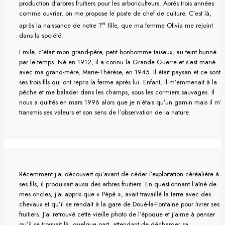
production d’arbres fruitiers pour les arboriculteurs. Après trois années
comme ouvrier, on me propose le poste de chef de culture. C’est là,
er
après la naissance de notre 1
fille, que ma femme Olivia me rejoint
dans la société.
Emile, c’était mon grand-père, petit bonhomme taiseux, au teint buriné
par le temps. Né en 1912, il a connu la Grande Guerre et s’est marié
avec ma grand-mère, Marie-Thérèse, en 1945. Il était paysan et ce sont
ses trois fils qui ont repris la ferme après lui. Enfant, il m’emmenait à la
pêche et me balader dans les champs, sous les cormiers sauvages. Il
nous a quittés en mars 1996 alors que je n’étais qu’un gamin mais il m’a
transmis ses valeurs et son sens de l’observation de la nature.
Récemment j’ai découvert qu’avant de céder l’exploitation céréalière à
ses fils, il produisait aussi des arbres fruitiers. En questionnant l’aîné de
mes oncles, j’ai appris que « Pépé », avait travaillé la terre avec des
chevaux et qu’il se rendait à la gare de Doué-la-Fontaine pour livrer ses
fruitiers. J’ai retrouvé cette vieille photo de l’époque et j’aime à penser
qu’il se trouvait là, quelque part, attendant de décharger sa