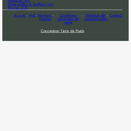
Pommier (41)
Porte-greffes & greffons (95)
Prunier (23)
Accueil
FAQ
Mentions
Conditions
Politique de
Contact
légales
générales de
confidentialité
vente
Conception Terre de Pixels