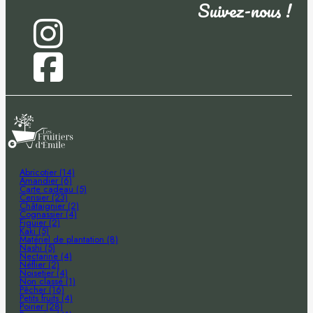
Suivez-nous !
Abricotier (14)
Amandier (6)
Carte cadeau (5)
Cerisier (23)
Châtaignier (2)
Cognassier (4)
Figuier (2)
Kaki (5)
Matériel de plantation (8)
Nashi (5)
Nectarine (4)
Néflier (2)
Noisetier (4)
Non classé (1)
Pêcher (16)
Petits fruits (4)
Poirier (28)