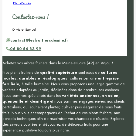
Plan d’accès
Contactez-nous !
Olivia et Samuel
contact@lesfruitiersdemile.fr
06 80 56 83 99
Achetez vos arbres fruitiers dans le Maine-et-Loire (49) en Anjou !
Nos plants fruitiers de
qualité supérieure
sont issus de
cultures
locales, durables et écologiques
, cultivés par une
entreprise
familiale
, à taille humaine. Nous vous proposons une large gamme de
variétés adaptées au jardin, déclinées dans de nombreuses espèces.
Nous sommes spécialisés dans les
variétés anciennes, en scion,
quenouille et demi-tige
et nous sommes engagés envers nos clients
particuliers, qui souhaitent planter, cultiver puis déguster de bons fruits
frais. Nous vous accompagnons de l’achat de vos plants fruitiers, aux
conseils techniques afin de maximiser vos chances de réussite. Explorez
des saveurs oubliées et découvrez de délicieux fruits pour une
expérience gustative toujours plus riche.