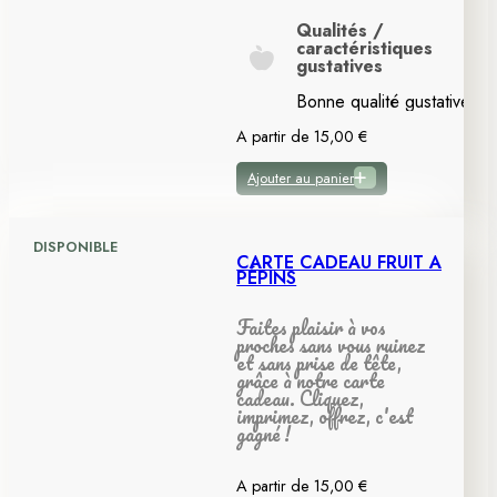
Qualités /
caractéristiques
gustatives
Bonne qualité gustative.
A partir de
15,00
€
Ajouter au panier
DISPONIBLE
CARTE CADEAU FRUIT À
PÉPINS
Faites plaisir à vos
proches sans vous ruinez
et sans prise de tête,
grâce à notre carte
cadeau. Cliquez,
imprimez, offrez, c'est
gagné !
A partir de
15,00
€