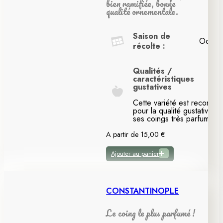
bien ramifiée, bonne
qualité ornementale.
Saison de
Octob
récolte :
Qualités /
caractéristiques
gustatives
Cette variété est reconnu
pour la qualité gustative d
ses coings très parfumés.
A partir de
15,00
€
Ajouter au panier
CONSTANTINOPLE
Le coing le plus parfumé !