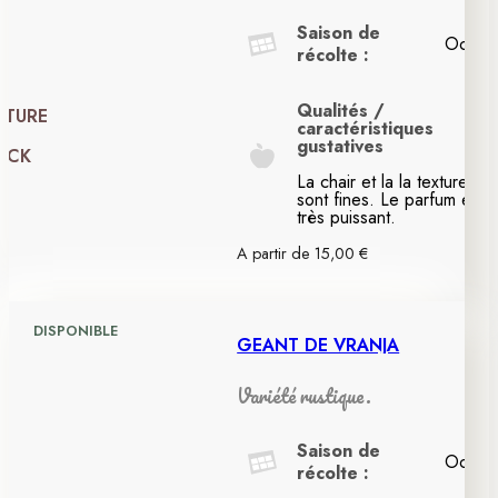
Saison de
Octob
récolte :
Qualités /
PTURE
caractéristiques
gustatives
OCK
La chair et la la texture
sont fines. Le parfum est
très puissant.
A partir de
15,00
€
DISPONIBLE
GÉANT DE VRANJA
Variété rustique.
Saison de
Octob
récolte :