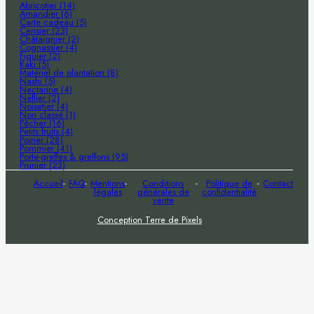
Abricotier (14)
Amandier (6)
Carte cadeau (5)
Cerisier (23)
Châtaignier (2)
Cognassier (4)
Figuier (2)
Kaki (5)
Matériel de plantation (8)
Nashi (5)
Nectarine (4)
Néflier (2)
Noisetier (4)
Non classé (1)
Pêcher (16)
Petits fruits (4)
Poirier (28)
Pommier (41)
Porte-greffes & greffons (95)
Prunier (23)
Accueil
FAQ
Mentions
Conditions
Politique de
Contact
légales
générales de
confidentialité
vente
Conception Terre de Pixels