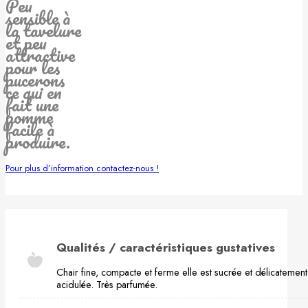
Peu
sensible à
la tavelure
et peu
attractive
pour les
pucerons
ce qui en
fait une
pomme
facile à
produire.
Pour plus d’information contactez-nous !
Qualités / caractéristiques gustatives
Chair fine, compacte et ferme elle est sucrée et délicatement
acidulée. Très parfumée.