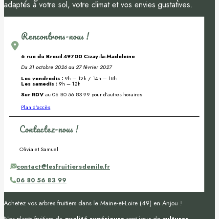
adaptés à votre sol, votre climat et vos envies gustatives.
Rencontrons-nous !
6 rue du Breuil 49700 Cizay-la-Madeleine
Du 31 octobre 2026 au 27 février 2027
Les vendredis :
9h – 12h / 14h – 18h
Les samedis :
9h – 12h
Sur RDV
au 06 80 56 83 99 pour d’autres horaires
Plan d’accès
Contactez-nous !
Olivia et Samuel
contact@lesfruitiersdemile.fr
06 80 56 83 99
Achetez vos arbres fruitiers dans le Maine-et-Loire (49) en Anjou !
Nos plants fruitiers de
qualité supérieure
sont issus de
cultures