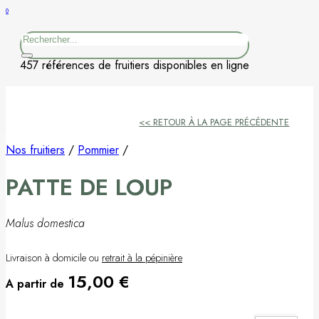
0
Figuier
Rechercher
Kaki
457 références de fruitiers disponibles en ligne
Nashi
<< RETOUR À LA PAGE PRÉCÉDENTE
Nectarine
Nos fruitiers
/
Pommier
/
Néflier
PATTE DE LOUP
Noisetier
Malus domestica
Pêcher
Livraison à domicile ou
retrait à la pépinière
Petits fruits
15,00
€
A partir de
Poirier