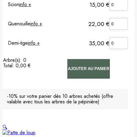
15,00
€
Scion
info +
Pommier
22,00
€
Quenouille
info +
Prunier
Porte-greffes & greffons
35,00
€
Demi‑tige
info +
Matériel de plantation
Arbre(s)
:
0
Total
:
0,00 €
AJOUTER AU PANIER
Carte cadeau
0
Arbre(s).
Your
Non classé
total
is
-10% sur votre panier dès 10 arbres achetés (offre
0,00 €
valable avec tous les arbres de la pépinière)
🔍