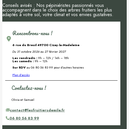
Conseils avisés : Nos pépiniéristes passionnés vous
accompagnent dans le choix des arbres fruitiers les plus
adaptés à votre sol, votre climat et vos envies gustatives.
Rencontrons-nous !
6 rue du Breuil 49700 Cizay-la-Madeleine
Du 31 octobre 2026 au 27 février 2027
Les vendredis :
9h – 12h / 14h – 18h
Les samedis :
9h – 12h
Sur RDV
au 06 80 56 83 99 pour d’autres horaires
Plan d’accès
Contactez-nous !
Olivia et Samuel
contact@lesfruitiersdemile.fr
06 80 56 83 99