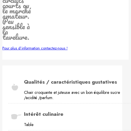
courts ou
le marché
amateur.
Peu
sensible à
la
tavelure.
Pour plus d’information contactez-nous !
Qualités / caractéristiques gustatives
Chair croquante et juteuse avec un bon équilibre sucre
/acidité /parfum.
Intérêt culinaire
Table