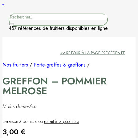
0
Figuier
Rechercher
Kaki
457 références de fruitiers disponibles en ligne
Nashi
<< RETOUR À LA PAGE PRÉCÉDENTE
Nectarine
Nos fruitiers
/
Porte-greffes & greffons
/
Néflier
GREFFON – POMMIER
Noisetier
MELROSE
Pêcher
Malus domestica
Petits fruits
Livraison à domicile ou
retrait à la pépinière
3,00
€
Poirier