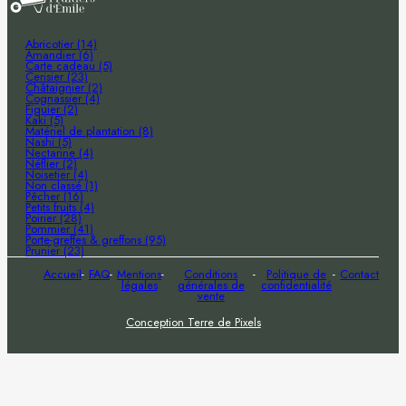
Abricotier (14)
Amandier (6)
Carte cadeau (5)
Cerisier (23)
Châtaignier (2)
Cognassier (4)
Figuier (2)
Kaki (5)
Matériel de plantation (8)
Nashi (5)
Nectarine (4)
Néflier (2)
Noisetier (4)
Non classé (1)
Pêcher (16)
Petits fruits (4)
Poirier (28)
Pommier (41)
Porte-greffes & greffons (95)
Prunier (23)
Accueil
FAQ
Mentions
Conditions
Politique de
Contact
légales
générales de
confidentialité
vente
Conception Terre de Pixels