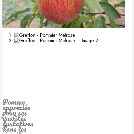
Pomme
appréciée
pour ses
qualités
gustatives
dans les
circuits