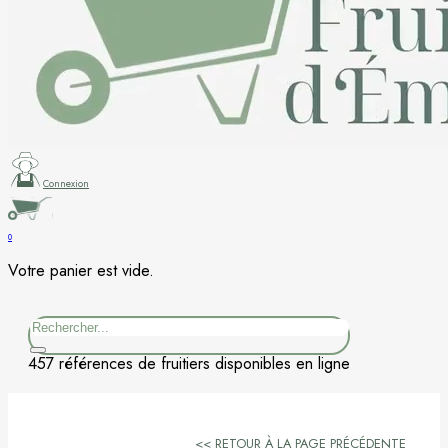
Figuier
Kaki
Nashi
Nectarine
Connexion
Néflier
0
Votre panier est vide.
Noisetier
Rechercher
Pêcher
457 références de fruitiers disponibles en ligne
Petits fruits
Poirier
<< RETOUR À LA PAGE PRÉCÉDENTE