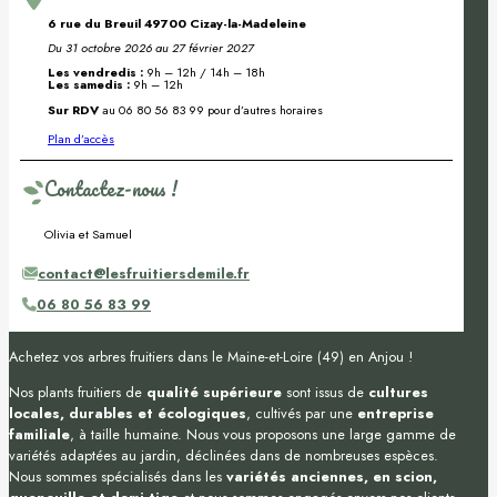
6 rue du Breuil 49700 Cizay-la-Madeleine
Du 31 octobre 2026 au 27 février 2027
Les vendredis :
9h – 12h / 14h – 18h
Les samedis :
9h – 12h
Sur RDV
au 06 80 56 83 99 pour d’autres horaires
Plan d’accès
Contactez-nous !
Olivia et Samuel
contact@lesfruitiersdemile.fr
06 80 56 83 99
Achetez vos arbres fruitiers dans le Maine-et-Loire (49) en Anjou !
Nos plants fruitiers de
qualité supérieure
sont issus de
cultures
locales, durables et écologiques
, cultivés par une
entreprise
familiale
, à taille humaine. Nous vous proposons une large gamme de
variétés adaptées au jardin, déclinées dans de nombreuses espèces.
Nous sommes spécialisés dans les
variétés anciennes, en scion,