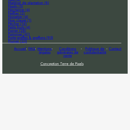
Matériel de plantation (8)
Nashi (5)
Nectarine (4)
Néflier (2)
Noisetier (4)
Non classé (1)
Pêcher (16)
Petits fruits (4)
Poirier (28)
Pommier (41)
Porte-greffes & greffons (95)
Prunier (23)
Accueil
FAQ
Mentions
Conditions
Politique de
Contact
légales
générales de
confidentialité
vente
Conception Terre de Pixels