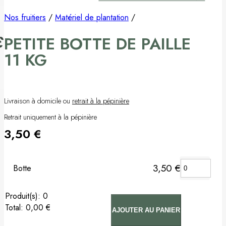
Pommier
Nos fruitiers
/
Matériel de plantation
/
PETITE BOTTE DE PAILLE
Prunier
11 KG
Porte-greffes & greffons
Matériel de plantation
Livraison à domicile ou
retrait à la pépinière
Carte cadeau
Retrait uniquement à la pépinière
3,50
€
Non classé
3,50
€
Botte
:
0
Total
:
0,00 €
AJOUTER AU PANIER
0
Arbre(s).