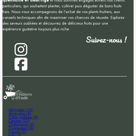
quenouille et demi-tige
et nous sommes engagés envers nos clients
particuliers, qui souhaitent planter, cultiver puis déguster de bons fruits
frais. Nous vous accompagnons de l’achat de vos plants fruitiers, aux
conseils techniques afin de maximiser vos chances de réussite. Explorez
des saveurs oubliées et découvrez de délicieux fruits pour une
expérience gustative toujours plus riche.
Suivez-nous !
Abricotier (14)
Amandier (6)
Carte cadeau (5)
Cerisier (23)
Châtaignier (2)
Cognassier (4)
Figuier (2)
Kaki (5)