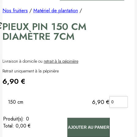
Pommier
Nos fruitiers
/
Matériel de plantation
/
PIEUX PIN 150 CM
Prunier
DIAMÈTRE 7CM
Porte-greffes & greffons
Matériel de plantation
Livraison à domicile ou
retrait à la pépinière
Carte cadeau
Retrait uniquement à la pépinière
6,90
€
Non classé
6,90
€
150 cm
:
0
Total
:
0,00 €
AJOUTER AU PANIER
0
Arbre(s).