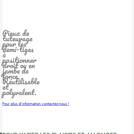
Pieux de
tuteurage
pour les
demi-tiges
à
positionner
droit ou en
jambe de
force.
Réutilisable
et
polyvalent.
Pour plus d’information contactez-nous !