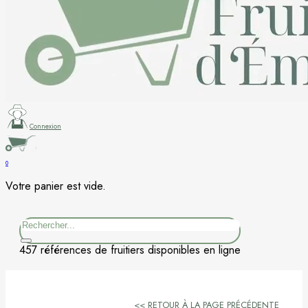
Figuier
Kaki
Nashi
Nectarine
Connexion
Néflier
0
Votre panier est vide.
Noisetier
Rechercher
Pêcher
457 références de fruitiers disponibles en ligne
Petits fruits
Poirier
<< RETOUR À LA PAGE PRÉCÉDENTE