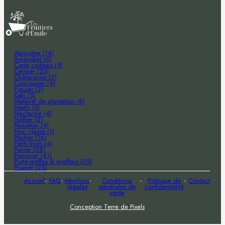
Abricotier (14)
Amandier (6)
Carte cadeau (5)
Cerisier (23)
Châtaignier (2)
Cognassier (4)
Figuier (2)
Kaki (5)
Matériel de plantation (8)
Nashi (5)
Nectarine (4)
Néflier (2)
Noisetier (4)
Non classé (1)
Pêcher (16)
Petits fruits (4)
Poirier (28)
Pommier (41)
Porte-greffes & greffons (95)
Prunier (23)
Accueil
FAQ
Mentions
Conditions
Politique de
Contact
légales
générales de
confidentialité
vente
Conception Terre de Pixels