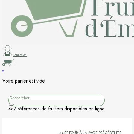
Figuier
Kaki
Nashi
Nectarine
Connexion
Néflier
0
Votre panier est vide.
Noisetier
Rechercher
Pêcher
457 références de fruitiers disponibles en ligne
Petits fruits
Poirier
<< RETOUR À LA PAGE PRÉCÉDENTE