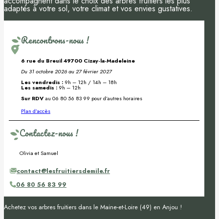
accompagnent dans le choix des arbres fruitiers les plus
adaptés à votre sol, votre climat et vos envies gustatives.
Rencontrons-nous !
6 rue du Breuil 49700 Cizay-la-Madeleine
Du 31 octobre 2026 au 27 février 2027
Les vendredis :
9h – 12h / 14h – 18h
Les samedis :
9h – 12h
Sur RDV
au 06 80 56 83 99 pour d’autres horaires
Plan d’accès
Contactez-nous !
Olivia et Samuel
contact@lesfruitiersdemile.fr
06 80 56 83 99
Achetez vos arbres fruitiers dans le Maine-et-Loire (49) en Anjou !