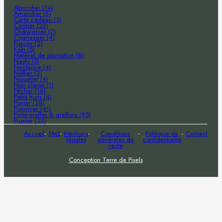
Abricotier (14)
Amandier (6)
Carte cadeau (5)
Cerisier (23)
Châtaignier (2)
Cognassier (4)
Figuier (2)
Kaki (5)
Matériel de plantation (8)
Nashi (5)
Nectarine (4)
Néflier (2)
Noisetier (4)
Non classé (1)
Pêcher (16)
Petits fruits (4)
Poirier (28)
Pommier (41)
Porte-greffes & greffons (95)
Prunier (23)
Accueil
FAQ
Mentions
Conditions
Politique de
Contact
légales
générales de
confidentialité
vente
Conception Terre de Pixels