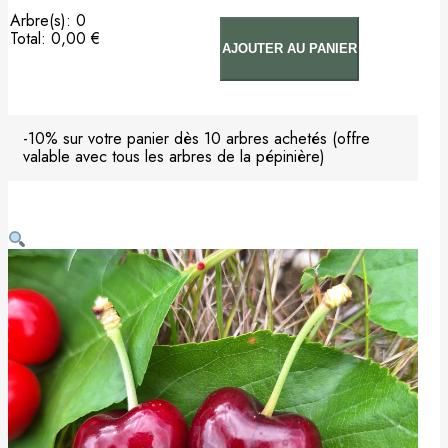
Arbre(s)
:
0
Total
:
0,00 €
AJOUTER AU PANIER
0
Arbre(s).
Your
total
is
-10% sur votre panier dès 10 arbres achetés (offre
0,00 €
valable avec tous les arbres de la pépinière)