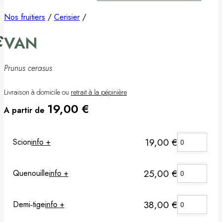
Pommier
Nos fruitiers
/
Cerisier
/
VAN
Prunier
Porte-greffes & greffons
Prunus cerasus
Matériel de plantation
Livraison à domicile ou
retrait à la pépinière
19,00
€
A partir de
Carte cadeau
Non classé
19,00
€
Scion
info +
25,00
€
Quenouille
info +
38,00
€
Demi‑tige
info +