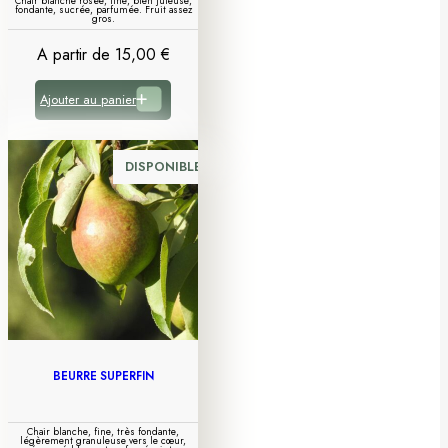
Chair blanche rosée, fine, bien juteuse,
fondante, sucrée, parfumée. Fruit assez
gros.
A partir de
15,00
€
Ajouter au panier
DISPONIBLE
BEURRÉ SUPERFIN
Chair blanche, fine, très fondante,
légèrement granuleuse vers le cœur,