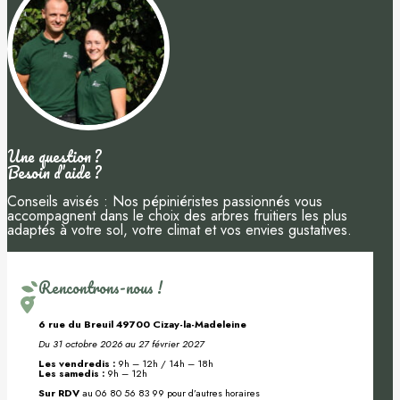
Une question ?
Besoin d’aide ?
Conseils avisés : Nos pépiniéristes passionnés vous
accompagnent dans le choix des arbres fruitiers les plus
adaptés à votre sol, votre climat et vos envies gustatives.
Rencontrons-nous !
6 rue du Breuil 49700 Cizay-la-Madeleine
Du 31 octobre 2026 au 27 février 2027
Les vendredis :
9h – 12h / 14h – 18h
Les samedis :
9h – 12h
Sur RDV
au 06 80 56 83 99 pour d’autres horaires