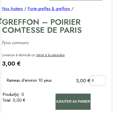
Pommier
Nos fruitiers
/
Porte-greffes & greffons
/
GREFFON – POIRIER
Prunier
COMTESSE DE PARIS
Porte-greffes & greffons
Pyrus communis
Matériel de plantation
Livraison à domicile ou
retrait à la pépinière
Carte cadeau
3,00
€
Non classé
3,00
€
Rameau d'environ 10 yeux
:
0
Total
:
0,00 €
AJOUTER AU PANIER
0
Arbre(s).