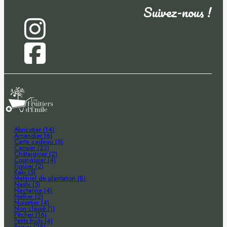
Suivez-nous !
Abricotier (14)
Amandier (6)
Carte cadeau (5)
Cerisier (23)
Châtaignier (2)
Cognassier (4)
Figuier (2)
Kaki (5)
Matériel de plantation (8)
Nashi (5)
Nectarine (4)
Néflier (2)
Noisetier (4)
Non classé (1)
Pêcher (16)
Petits fruits (4)
Poirier (28)