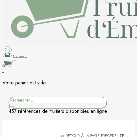
Figuier
Kaki
Nashi
Nectarine
Connexion
Néflier
0
Votre panier est vide.
Noisetier
Rechercher
Pêcher
457 références de fruitiers disponibles en ligne
Petits fruits
Poirier
<< RETOUR À LA PAGE PRÉCÉDENTE