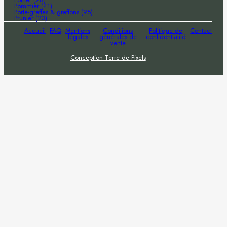
Pommier (41)
Porte-greffes & greffons (95)
Prunier (23)
Accueil
FAQ
Mentions
Conditions
Politique de
Contact
légales
générales de
confidentialité
vente
Conception Terre de Pixels