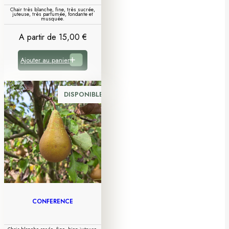
Chair très blanche, fine, très sucrée,
juteuse, très parfumée, fondante et
musquée.
A partir de
15,00
€
Ajouter au panier
DISPONIBLE
CONFÉRENCE