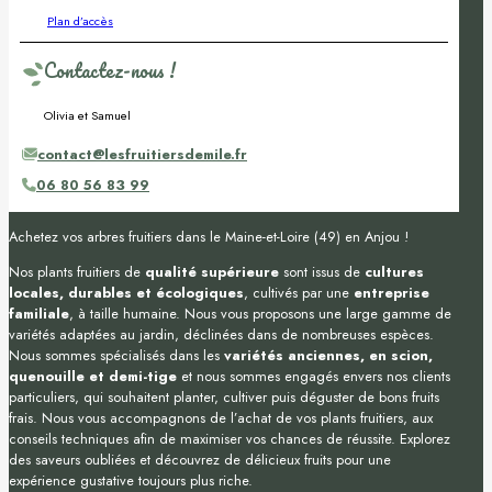
Plan d’accès
Contactez-nous !
Olivia et Samuel
contact@lesfruitiersdemile.fr
06 80 56 83 99
Achetez vos arbres fruitiers dans le Maine-et-Loire (49) en Anjou !
Nos plants fruitiers de
qualité supérieure
sont issus de
cultures
locales, durables et écologiques
, cultivés par une
entreprise
familiale
, à taille humaine. Nous vous proposons une large gamme de
variétés adaptées au jardin, déclinées dans de nombreuses espèces.
Nous sommes spécialisés dans les
variétés anciennes, en scion,
quenouille et demi-tige
et nous sommes engagés envers nos clients
particuliers, qui souhaitent planter, cultiver puis déguster de bons fruits
frais. Nous vous accompagnons de l’achat de vos plants fruitiers, aux
conseils techniques afin de maximiser vos chances de réussite. Explorez
des saveurs oubliées et découvrez de délicieux fruits pour une
expérience gustative toujours plus riche.