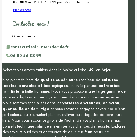
Sur RDV
au 06 80 56 83 99 pour d’autres horaires
Plan d’accès
Contactez-nous !
Olivia et Samuel
contact@lesfruitiersdemile.fr
06 80 56 83 99
Achetez vos arbres fruitiers dans le Maine-et-Loire (49) en Anjou !
Nos plants fruitiers de
qualité supérieure
sont issus de
cultures
locales, durables et écologiques
, cultivés par une
entreprise
familiale
, à taille humaine. Nous vous proposons une large gamme de
variétés adaptées au jardin, déclinées dans de nombreuses espèces.
Nous sommes spécialisés dans les
variétés anciennes, en scion,
quenouille et demi-tige
et nous sommes engagés envers nos clients
particuliers, qui souhaitent planter, cultiver puis déguster de bons fruits
frais. Nous vous accompagnons de l’achat de vos plants fruitiers, aux
conseils techniques afin de maximiser vos chances de réussite. Explorez
des saveurs oubliées et découvrez de délicieux fruits pour une