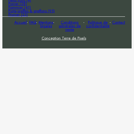
Petits fruits (4)
Poirier (28)
Pommier (41)
Porte-greffes & greffons (95)
Prunier (23)
Accueil
FAQ
Mentions
Conditions
Politique de
Contact
légales
générales de
confidentialité
vente
Conception Terre de Pixels