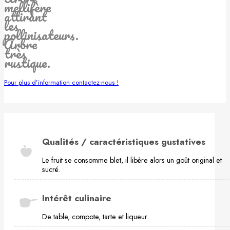
mellifère
attirant
les
pollinisateurs.
Arbre
très
rustique.
Pour plus d’information contactez-nous !
Qualités / caractéristiques gustatives
Le fruit se consomme blet, il libère alors un goût original et
sucré.
Intérêt culinaire
De table, compote, tarte et liqueur.