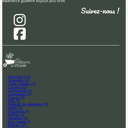
expérience gustative toujours plus riche.
Suivez-nous !
Abricotier (14)
Amandier (6)
Carte cadeau (5)
Cerisier (23)
Châtaignier (2)
Cognassier (4)
Figuier (2)
Kaki (5)
Matériel de plantation (8)
Nashi (5)
Nectarine (4)
Néflier (2)
Noisetier (4)
Non classé (1)
Pêcher (16)