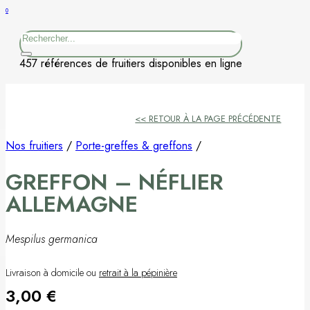
0
Figuier
Rechercher
Kaki
457 références de fruitiers disponibles en ligne
Nashi
<< RETOUR À LA PAGE PRÉCÉDENTE
Nectarine
Nos fruitiers
/
Porte-greffes & greffons
/
Néflier
GREFFON – NÉFLIER
Noisetier
ALLEMAGNE
Pêcher
Mespilus germanica
Petits fruits
Livraison à domicile ou
retrait à la pépinière
3,00
€
Poirier