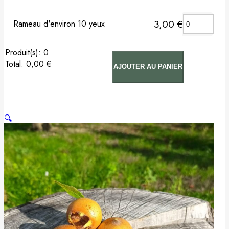
Pommier
3,00
€
Rameau d'environ 10 yeux
Prunier
:
0
Total
:
0,00 €
Porte-greffes & greffons
AJOUTER AU PANIER
0
Arbre(s).
Your
Matériel de plantation
total
is
🔍
Carte cadeau
0,00 €
Non classé