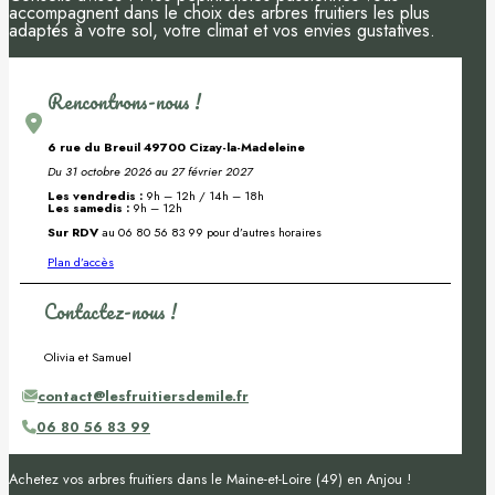
accompagnent dans le choix des arbres fruitiers les plus
adaptés à votre sol, votre climat et vos envies gustatives.
Rencontrons-nous !
6 rue du Breuil 49700 Cizay-la-Madeleine
Du 31 octobre 2026 au 27 février 2027
Les vendredis :
9h – 12h / 14h – 18h
Les samedis :
9h – 12h
Sur RDV
au 06 80 56 83 99 pour d’autres horaires
Plan d’accès
Contactez-nous !
Olivia et Samuel
contact@lesfruitiersdemile.fr
06 80 56 83 99
Achetez vos arbres fruitiers dans le Maine-et-Loire (49) en Anjou !