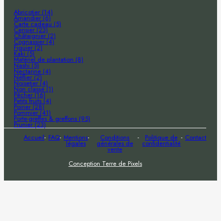
Abricotier (14)
Amandier (6)
Carte cadeau (5)
Cerisier (23)
Châtaignier (2)
Cognassier (4)
Figuier (2)
Kaki (5)
Matériel de plantation (8)
Nashi (5)
Nectarine (4)
Néflier (2)
Noisetier (4)
Non classé (1)
Pêcher (16)
Petits fruits (4)
Poirier (28)
Pommier (41)
Porte-greffes & greffons (95)
Prunier (23)
Accueil
FAQ
Mentions
Conditions
Politique de
Contact
légales
générales de
confidentialité
vente
Conception Terre de Pixels