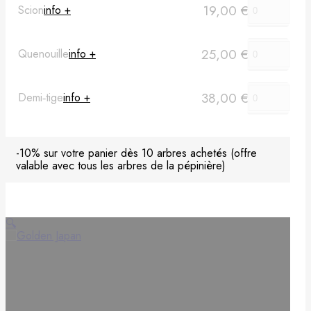
19,00
€
Scion
info +
Pommier
25,00
€
Quenouille
info +
Prunier
Porte-greffes & greffons
38,00
€
Demi‑tige
info +
Matériel de plantation
-10% sur votre panier dès 10 arbres achetés (offre
Carte cadeau
valable avec tous les arbres de la pépinière)
Non classé
🔍