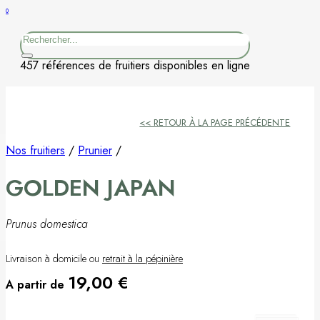
0
Figuier
Rechercher
Kaki
457 références de fruitiers disponibles en ligne
Nashi
<< RETOUR À LA PAGE PRÉCÉDENTE
Nectarine
Nos fruitiers
/
Prunier
/
Néflier
GOLDEN JAPAN
Noisetier
Prunus domestica
Pêcher
Livraison à domicile ou
retrait à la pépinière
Petits fruits
19,00
€
A partir de
Poirier