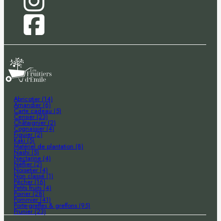
Abricotier (14)
Amandier (6)
Carte cadeau (5)
Cerisier (23)
Châtaignier (2)
Cognassier (4)
Figuier (2)
Kaki (5)
Matériel de plantation (8)
Nashi (5)
Nectarine (4)
Néflier (2)
Noisetier (4)
Non classé (1)
Pêcher (16)
Petits fruits (4)
Poirier (28)
Pommier (41)
Porte-greffes & greffons (95)
Prunier (23)