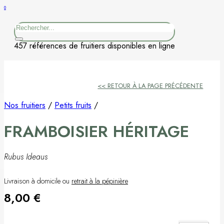
0
Figuier
Rechercher
Kaki
457 références de fruitiers disponibles en ligne
Nashi
<< RETOUR À LA PAGE PRÉCÉDENTE
Nectarine
Nos fruitiers
/
Petits fruits
/
Néflier
FRAMBOISIER HÉRITAGE
Noisetier
Rubus Ideaus
Pêcher
Livraison à domicile ou
retrait à la pépinière
Petits fruits
8,00
€
Poirier