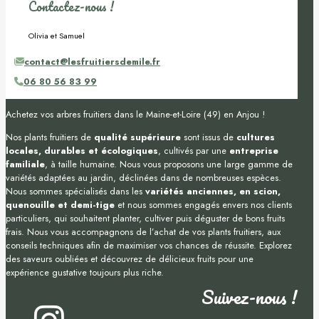
Contactez-nous !
Olivia et Samuel
contact@lesfruitiersdemile.fr
06 80 56 83 99
Achetez vos arbres fruitiers dans le Maine-et-Loire (49) en Anjou !
Nos plants fruitiers de
qualité supérieure
sont issus de
cultures
locales, durables et écologiques
, cultivés par une
entreprise
familiale
, à taille humaine. Nous vous proposons une large gamme de
variétés adaptées au jardin, déclinées dans de nombreuses espèces.
Nous sommes spécialisés dans les
variétés anciennes, en scion,
quenouille et demi-tige
et nous sommes engagés envers nos clients
particuliers, qui souhaitent planter, cultiver puis déguster de bons fruits
frais. Nous vous accompagnons de l’achat de vos plants fruitiers, aux
conseils techniques afin de maximiser vos chances de réussite. Explorez
des saveurs oubliées et découvrez de délicieux fruits pour une
expérience gustative toujours plus riche.
Suivez-nous !