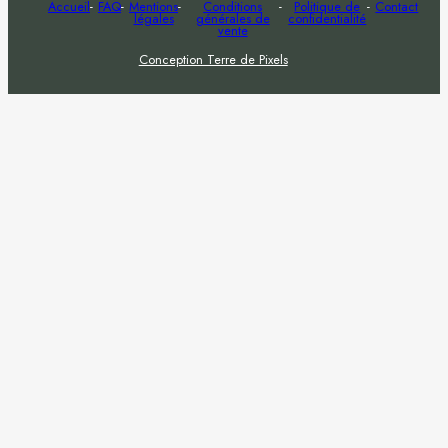
Accueil
FAQ
Mentions
Conditions
Politique de
Contact
légales
générales de
confidentialité
vente
Conception Terre de Pixels