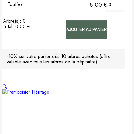
8,00
€
Touffes
Pommier
Arbre(s)
:
0
Prunier
Total
:
0,00 €
AJOUTER AU PANIER
0
Arbre(s).
Porte-greffes & greffons
Your
total
is
Matériel de plantation
-10% sur votre panier dès 10 arbres achetés (offre
0,00 €
valable avec tous les arbres de la pépinière)
Carte cadeau
Non classé
🔍