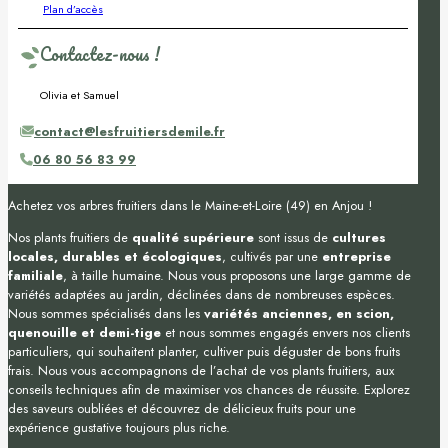
Plan d’accès
Contactez-nous !
Olivia et Samuel
contact@lesfruitiersdemile.fr
06 80 56 83 99
Achetez vos arbres fruitiers dans le Maine-et-Loire (49) en Anjou !
Nos plants fruitiers de
qualité supérieure
sont issus de
cultures
locales, durables et écologiques
, cultivés par une
entreprise
familiale
, à taille humaine. Nous vous proposons une large gamme de
variétés adaptées au jardin, déclinées dans de nombreuses espèces.
Nous sommes spécialisés dans les
variétés anciennes, en scion,
quenouille et demi-tige
et nous sommes engagés envers nos clients
particuliers, qui souhaitent planter, cultiver puis déguster de bons fruits
frais. Nous vous accompagnons de l’achat de vos plants fruitiers, aux
conseils techniques afin de maximiser vos chances de réussite. Explorez
des saveurs oubliées et découvrez de délicieux fruits pour une
expérience gustative toujours plus riche.