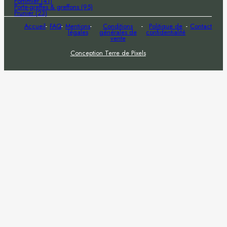
Pommier (41)
Porte-greffes & greffons (95)
Prunier (23)
Accueil
FAQ
Mentions
Conditions
Politique de
Contact
légales
générales de
confidentialité
vente
Conception Terre de Pixels