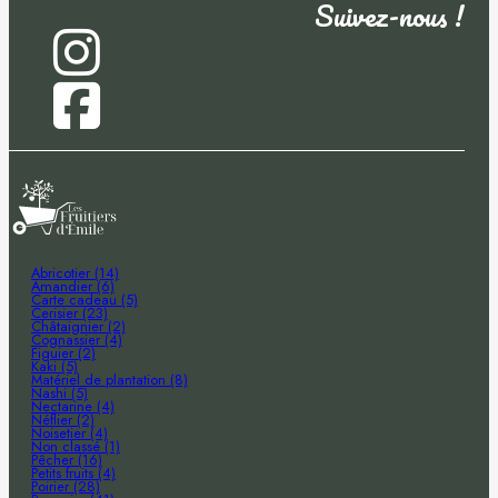
Suivez-nous !
Abricotier (14)
Amandier (6)
Carte cadeau (5)
Cerisier (23)
Châtaignier (2)
Cognassier (4)
Figuier (2)
Kaki (5)
Matériel de plantation (8)
Nashi (5)
Nectarine (4)
Néflier (2)
Noisetier (4)
Non classé (1)
Pêcher (16)
Petits fruits (4)
Poirier (28)