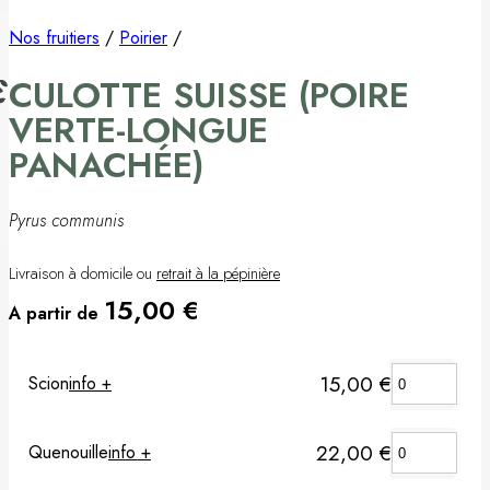
Pommier
Nos fruitiers
/
Poirier
/
CULOTTE SUISSE (POIRE
Prunier
VERTE-LONGUE
Porte-greffes & greffons
PANACHÉE)
Matériel de plantation
Pyrus communis
Carte cadeau
Livraison à domicile ou
retrait à la pépinière
15,00
€
Non classé
A partir de
15,00
€
Scion
info +
22,00
€
Quenouille
info +