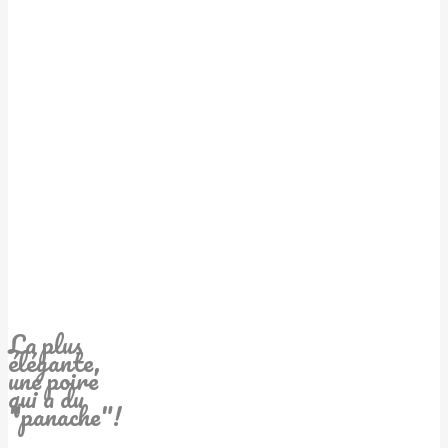
La plus
élégante,
une poire
qui a du
"panache"!