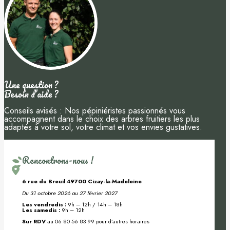
Une question ?
Besoin d’aide ?
Conseils avisés : Nos pépiniéristes passionnés vous
accompagnent dans le choix des arbres fruitiers les plus
adaptés à votre sol, votre climat et vos envies gustatives.
Rencontrons-nous !
6 rue du Breuil 49700 Cizay-la-Madeleine
Du 31 octobre 2026 au 27 février 2027
Les vendredis :
9h – 12h / 14h – 18h
Les samedis :
9h – 12h
Sur RDV
au 06 80 56 83 99 pour d’autres horaires