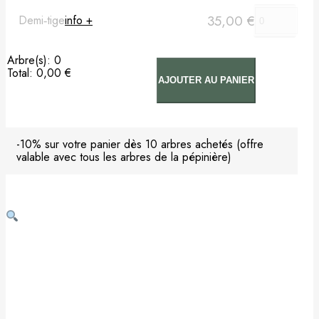
35,00
€
Demi‑tige
info +
Arbre(s)
:
0
Total
:
0,00 €
AJOUTER AU PANIER
0
Arbre(s).
Your
total
is
-10% sur votre panier dès 10 arbres achetés (offre
0,00 €
valable avec tous les arbres de la pépinière)