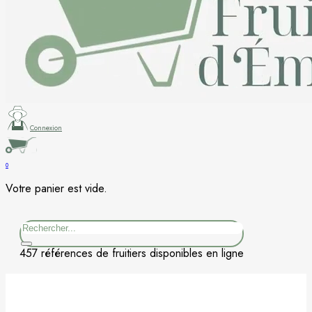
Figuier
Kaki
Nashi
Nectarine
Connexion
Néflier
0
Votre panier est vide.
Noisetier
Rechercher
Pêcher
457 références de fruitiers disponibles en ligne
Petits fruits
Poirier