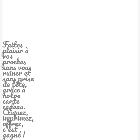
Faites
plaisir à
vos
proches
sans vous
ruiner et
sans prise
de tête,
grâce à
notre
carte
cadeau.
Cliquez,
imprimez,
offrez,
c'est
gagné !