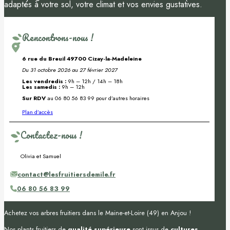
adaptés à votre sol, votre climat et vos envies gustatives.
Rencontrons-nous !
6 rue du Breuil 49700 Cizay-la-Madeleine
Du 31 octobre 2026 au 27 février 2027
Les vendredis :
9h – 12h / 14h – 18h
Les samedis :
9h – 12h
Sur RDV
au 06 80 56 83 99 pour d’autres horaires
Plan d’accès
Contactez-nous !
Olivia et Samuel
contact@lesfruitiersdemile.fr
06 80 56 83 99
Achetez vos arbres fruitiers dans le Maine-et-Loire (49) en Anjou !
Nos plants fruitiers de
qualité supérieure
sont issus de
cultures