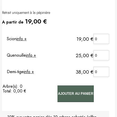
Pommier
Retrait uniquement à la pépinière
19,00
€
Prunier
A partir de
Porte-greffes & greffons
19,00
€
Scion
info +
Matériel de plantation
25,00
€
Quenouille
info +
Carte cadeau
38,00
€
Demi‑tige
info +
Non classé
Arbre(s)
:
0
Total
:
0,00 €
AJOUTER AU PANIER
0
Arbre(s).
Your
total
is