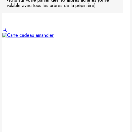
-10% sur votre panier dès 10 arbres achetés (offre
0,00 €
valable avec tous les arbres de la pépinière)
🔍