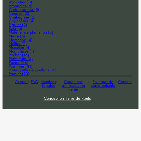
Abricotier (14)
Amandier (6)
Carte cadeau (5)
Cerisier (23)
Châtaignier (2)
Cognassier (4)
Figuier (2)
Kaki (5)
Matériel de plantation (8)
Nashi (5)
Nectarine (4)
Néflier (2)
Noisetier (4)
Non classé (1)
Pêcher (16)
Petits fruits (4)
Poirier (28)
Pommier (41)
Porte-greffes & greffons (95)
Prunier (23)
Accueil
FAQ
Mentions
Conditions
Politique de
Contact
légales
générales de
confidentialité
vente
Conception Terre de Pixels