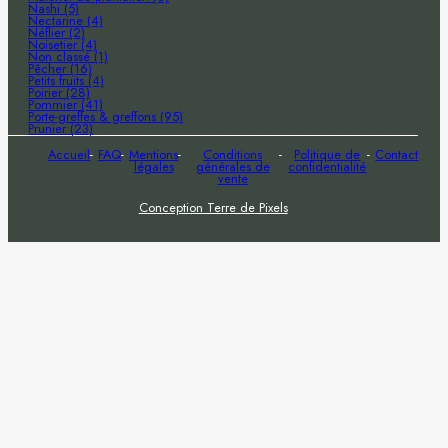
Nashi (5)
Nectarine (4)
Néflier (2)
Noisetier (4)
Non classé (1)
Pêcher (16)
Petits fruits (4)
Poirier (28)
Pommier (41)
Porte-greffes & greffons (95)
Prunier (23)
Accueil
FAQ
Mentions
Conditions
Politique de
Contact
légales
générales de
confidentialité
vente
Conception Terre de Pixels