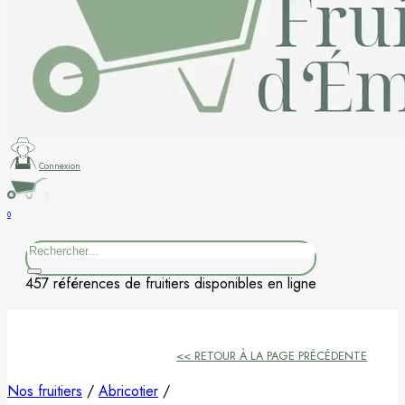
Figuier
Kaki
Nashi
Nectarine
Connexion
Néflier
0
Rechercher
Noisetier
457 références de fruitiers disponibles en ligne
Pêcher
Petits fruits
<< RETOUR À LA PAGE PRÉCÉDENTE
Poirier
Nos fruitiers
/
Abricotier
/