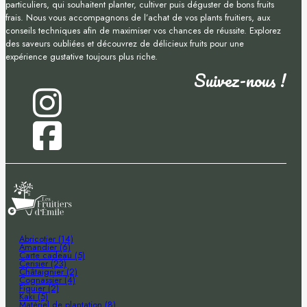
particuliers, qui souhaitent planter, cultiver puis déguster de bons fruits
frais. Nous vous accompagnons de l’achat de vos plants fruitiers, aux
conseils techniques afin de maximiser vos chances de réussite. Explorez
des saveurs oubliées et découvrez de délicieux fruits pour une
expérience gustative toujours plus riche.
Suivez-nous !
Abricotier (14)
Amandier (6)
Carte cadeau (5)
Cerisier (23)
Châtaignier (2)
Cognassier (4)
Figuier (2)
Kaki (5)
Matériel de plantation (8)