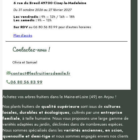
6 rue du Breuil 49700 Cizay-la-Madeleine
Du 31 octobre 2026 au 27 février 2027
Les vendredis :
9h – 12h / 14h – 18h
Les samedis :
9h – 12h
Sur RDV
au 06 80 56 83 99 pour d’autres horaires
Plan d’accès
Contactez-nous !
Olivia et Samuel
contact@lesfruitiersdemile.fr
06 80 56 83 99
Achetez vos arbres fruitiers dans le Maine-et-Loire (49) en Anjou !
Nos plants fruitiers de
qualité supérieure
sont issus de
cultures
locales, durables et écologiques
, cultivés par une
entreprise
familiale
, à taille humaine. Nous vous proposons une large gamme de
variétés adaptées au jardin, déclinées dans de nombreuses espèces.
Nous sommes spécialisés dans les
variétés anciennes, en scion,
quenouille et demi-tige
et nous sommes engagés envers nos clients