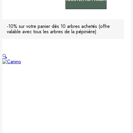
0
Arbre(s).
Your
total
is
-10% sur votre panier dès 10 arbres achetés (offre
0,00 €
valable avec tous les arbres de la pépinière)
🔍