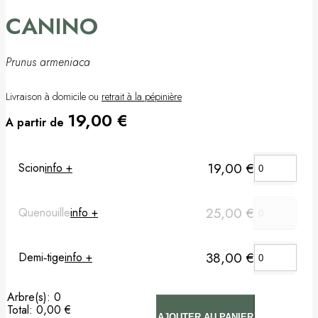
CANINO
Pommier
Prunier
Prunus armeniaca
Porte-greffes & greffons
Livraison à domicile ou
retrait à la pépinière
19,00
€
A partir de
Matériel de plantation
Carte cadeau
19,00
€
Scion
info +
Non classé
25,00
€
Quenouille
info +
38,00
€
Demi‑tige
info +
Arbre(s)
:
0
Total
:
0,00 €
AJOUTER AU PANIER