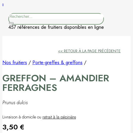
0
Figuier
Rechercher
Kaki
457 références de fruitiers disponibles en ligne
Nashi
<< RETOUR À LA PAGE PRÉCÉDENTE
Nectarine
Nos fruitiers
/
Porte-greffes & greffons
/
Néflier
GREFFON – AMANDIER
Noisetier
FERRAGNES
Pêcher
Prunus dulcis
Petits fruits
Livraison à domicile ou
retrait à la pépinière
3,50
€
Poirier