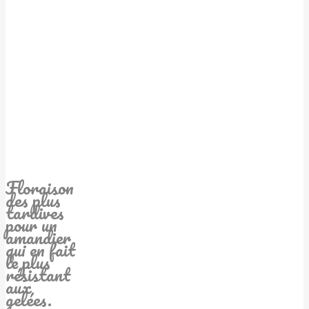
Floraison
des plus
tardives
pour un
amandier
qui en fait
le plus
résistant
aux
gelées.