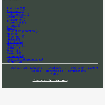
Abricotier (14)
Amandier (6)
Carte cadeau (5)
Cerisier (23)
Châtaignier (2)
Cognassier (4)
Figuier (2)
Kaki (5)
Matériel de plantation (8)
Nashi (5)
Nectarine (4)
Néflier (2)
Noisetier (4)
Non classé (1)
Pêcher (16)
Petits fruits (4)
Poirier (28)
Pommier (41)
Porte-greffes & greffons (95)
Prunier (23)
Accueil
FAQ
Mentions
Conditions
Politique de
Contact
légales
générales de
confidentialité
vente
Conception Terre de Pixels