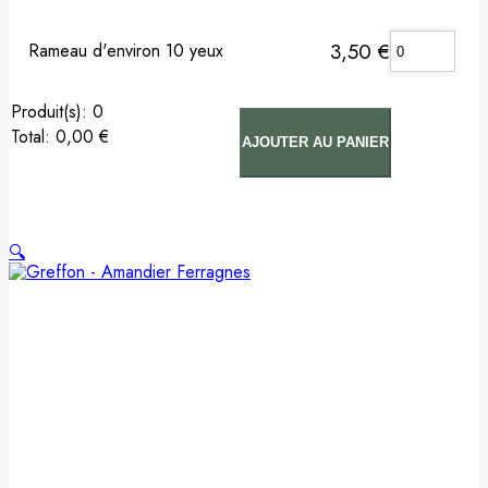
Pommier
3,50
€
Rameau d'environ 10 yeux
Prunier
:
0
Total
:
0,00 €
Porte-greffes & greffons
AJOUTER AU PANIER
0
Arbre(s).
Your
Matériel de plantation
total
is
🔍
Carte cadeau
0,00 €
Non classé