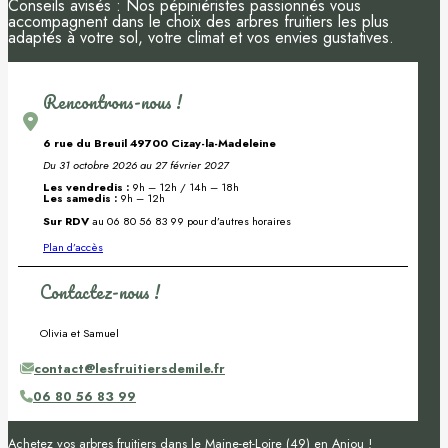
Conseils avisés : Nos pépiniéristes passionnés vous
accompagnent dans le choix des arbres fruitiers les plus
adaptés à votre sol, votre climat et vos envies gustatives.
Rencontrons-nous !
6 rue du Breuil 49700 Cizay-la-Madeleine
Du 31 octobre 2026 au 27 février 2027
Les vendredis :
9h – 12h / 14h – 18h
Les samedis :
9h – 12h
Sur RDV
au 06 80 56 83 99 pour d’autres horaires
Plan d’accès
Contactez-nous !
Olivia et Samuel
contact@lesfruitiersdemile.fr
06 80 56 83 99
Achetez vos arbres fruitiers dans le Maine-et-Loire (49) en Anjou !