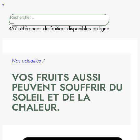
0
Figuier
Rechercher
Kaki
457 références de fruitiers disponibles en ligne
Nashi
Nectarine
Nos actualités
/
Néflier
VOS FRUITS AUSSI
PEUVENT SOUFFRIR DU
Noisetier
SOLEIL ET DE LA
Pêcher
CHALEUR.
Petits fruits
Poirier