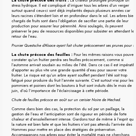
La chute précoce des fruits :
La chaleur prolongée provoque un
stress hydrique. Il est compliqué d’irriguer tous les arbres d’un verger
surtout quand ceux-ci sont déjà implantés depuis plusieurs années car
leurs racines s’étendent loin et en profondeur dans le sol. Les arbres bien
chargés de fruits sont dans l’obligation de sacrifier une partie de leur
production pour assurer leur pérennité. Ainsi soulagés, ils peuvent
préserver le peu de ressources disponibles pour subsister en attendant le
retour de l’eau.
Prunier Questsche d’Alsace ayant fait chuter précocement ses prunes pour se
La chute précoce des feuilles :
Pour les mêmes raisons vous pouvez
constater qu’un fruitier perdra ses feuilles précocement, comme si
l’automne arrivait soudain au milieu de l’été. Dans ce cas il est impératif
d’apporter au plus vite une grande quantité d’eau pour sauver votre
fruitier. Le risque est qu’un arbre ayant souffert pendant l’été soit trop
fatigué pour produire du fruit l’année suivante. C’est surtout vrai pour les
pommiers et poiriers dont les boutons à fruit sont induits dès le mois de
juin, d’où l’importance de l’éclaircissage à cette période.
Chute de feuilles précoce en août sur un cerisier Noire de Meched.
Comme dans bien des cas, la protection du sol par un paillage, la
gestion de l’eau et l’anticipation sont de rigueur en période de forte
chaleur et d’ensoleillement intense. Gardons tout de même à l’esprit que
la nature est bien faite et que les fruitiers n’ont pas attendu l’arrivée des
Hommes pour mettre en place des stratégies de préservation.
Accompagnons nos arbres pour éviter la mortalité mais ne cherchons