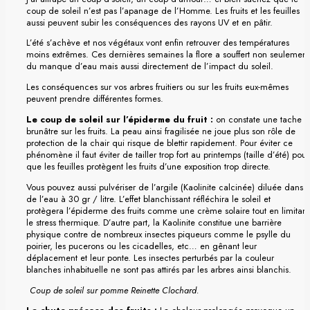
coup de soleil n’est pas l’apanage de l’Homme. Les fruits et les feuilles
aussi peuvent subir les conséquences des rayons UV et en pâtir.
L’été s’achève et nos végétaux vont enfin retrouver des températures
moins extrêmes. Ces dernières semaines la flore a souffert non seulement
du manque d’eau mais aussi directement de l’impact du soleil.
Les conséquences sur vos arbres fruitiers ou sur les fruits eux-mêmes
peuvent prendre différentes formes.
Le coup de soleil sur l’épiderme du fruit :
on constate une tache
brunâtre sur les fruits. La peau ainsi fragilisée ne joue plus son rôle de
protection de la chair qui risque de blettir rapidement. Pour éviter ce
phénomène il faut éviter de tailler trop fort au printemps (taille d’été) pour
que les feuilles protègent les fruits d’une exposition trop directe.
Vous pouvez aussi pulvériser de l’argile (Kaolinite calcinée) diluée dans
de l’eau à 30 gr / litre. L’effet blanchissant réfléchira le soleil et
protègera l’épiderme des fruits comme une crème solaire tout en limitant
le stress thermique. D’autre part, la Kaolinite constitue une barrière
physique contre de nombreux insectes piqueurs comme le psylle du
poirier, les pucerons ou les cicadelles, etc… en gênant leur
déplacement et leur ponte. Les insectes perturbés par la couleur
blanches inhabituelle ne sont pas attirés par les arbres ainsi blanchis.
Coup de soleil sur pomme Reinette Clochard.