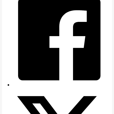
Pommier
Prunier
Porte-greffes & greffons
Matériel de plantation
Carte cadeau
Non classé