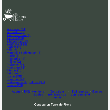
Abricotier (14)
Amandier (6)
Carte cadeau (5)
Cerisier (23)
Châtaignier (2)
Cognassier (4)
Figuier (2)
Kaki (5)
Matériel de plantation (8)
Nashi (5)
Nectarine (4)
Néflier (2)
Noisetier (4)
Non classé (1)
Pêcher (16)
Petits fruits (4)
Poirier (28)
Pommier (41)
Porte-greffes & greffons (95)
Prunier (23)
Accueil
FAQ
Mentions
Conditions
Politique de
Contact
légales
générales de
confidentialité
vente
Conception Terre de Pixels